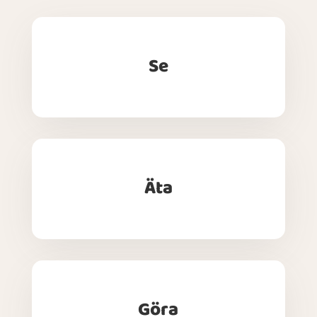
Se
Äta
Göra